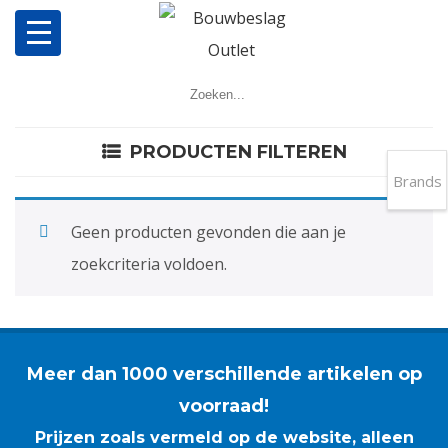
Home
Producten
PRODUCTEN FILTEREN
Brands
Meerpuntsluitingen
Geen producten gevonden die aan je
Bestellen
zoekcriteria voldoen.
Veel gestelde vragen
Contact
Meer dan 1000 verschillende artikelen op
voorraad!
Prijzen zoals vermeld op de website, alleen