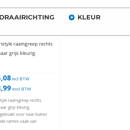
DRAAIRICHTING
KLEUR
5,08
incl BTW
8,99
excl BTW
style raamgreep rechts
baar grijs kleurig.
gebruikt voor naar buiten
nde ramen vaak van
ium .