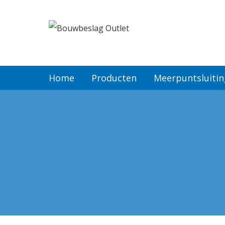
Home
Producten
Home
Producten
Meerpuntsluiti
Meerpuntsluitingen
Bestellen
Veel gestelde vragen
Contact