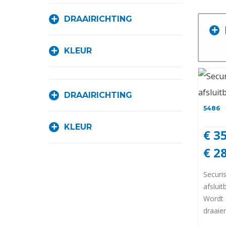
DRAAIRICHTING
KLEUR
DRAAIRICHTING
5486
KLEUR
€ 3
€ 2
Securi
afsluit
Wordt 
draaie
alumin