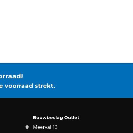
orraad!
e voorraad strekt.
Bouwbeslag Outlet
Meerval 13