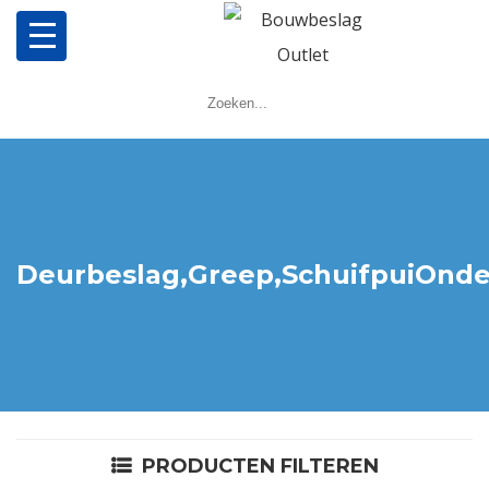
Home
Producten
Meerpuntsluitingen
Deurbeslag,Greep,SchuifpuiOnde
Bestellen
Veel gestelde vragen
Contact
PRODUCTEN FILTEREN