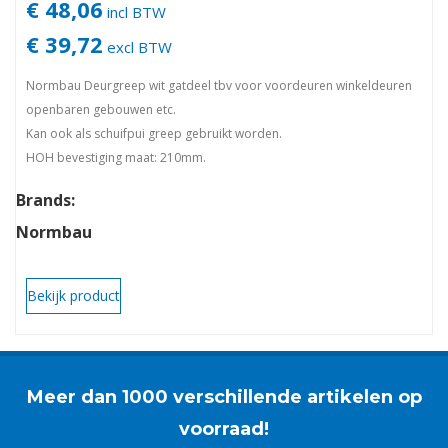
€ 48,06
incl BTW
€ 39,72
excl BTW
Normbau Deurgreep wit gatdeel tbv voor voordeuren winkeldeuren
openbaren gebouwen etc.
Kan ook als schuifpui greep gebruikt worden.
HOH bevestiging maat: 210mm.
(normbau beslag) (winkelpui) (schuifdeuren) (elektrodeuren)
Brands:
(deurbeslag) (greep) (hang en sluitwerk)
Normbau
Bekijk product
Meer dan 1000 verschillende artikelen op
voorraad!