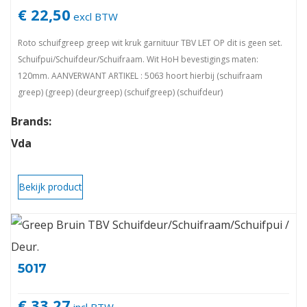
€ 22,50
excl BTW
Roto schuifgreep greep wit kruk garnituur TBV LET OP dit is geen set.
Schuifpui/Schuifdeur/Schuifraam. Wit HoH bevestigings maten:
120mm. AANVERWANT ARTIKEL : 5063 hoort hierbij (schuifraam
greep) (greep) (deurgreep) (schuifgreep) (schuifdeur)
(deurbeslag) (schuifbeslag) (beslag) (outlet) (hang en sluitwerk)
Brands:
Vda
Bekijk product
5017
€ 33,27