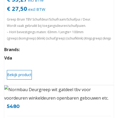
incl BTW
€ 27,50
excl BTW
Greep Bruin TBV Schuifdeur/Schuifraam/Schuifpui / Deur.
Wordt vaak gebruikt bij toegangsdeuren/schuifpuien.
– HoH bevestigings maten: 63mm / Lengte= 100mm
(greep) (komgreep) (klink) (schuifgreep) (schuifklink) (Knijpgreep) (knijp
sluiting) (beslag) (outlet) (hang en sluitwerk)
Brands:
Vda
Bekijk product
5480