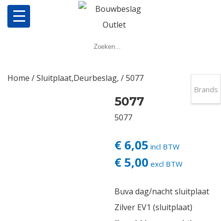
Home
Producten
Home
/
Sluitplaat,Deurbeslag,
/ 5077
Brands
5077
Meerpuntsluitingen
5077
Bestellen
€ 6,05
incl BTW
Veel gestelde vragen
€ 5,00
excl BTW
Contact
Buva dag/nacht sluitplaat
Zilver EV1 (sluitplaat)