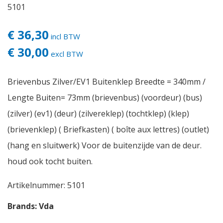
5101
€ 36,30
incl BTW
€ 30,00
excl BTW
Brievenbus Zilver/EV1 Buitenklep Breedte = 340mm /
Lengte Buiten= 73mm (brievenbus) (voordeur) (bus)
(zilver) (ev1) (deur) (zilvereklep) (tochtklep) (klep)
(brievenklep) ( Briefkasten) ( boîte aux lettres) (outlet)
(hang en sluitwerk) Voor de buitenzijde van de deur.
houd ook tocht buiten.
Artikelnummer:
5101
Brands:
Vda