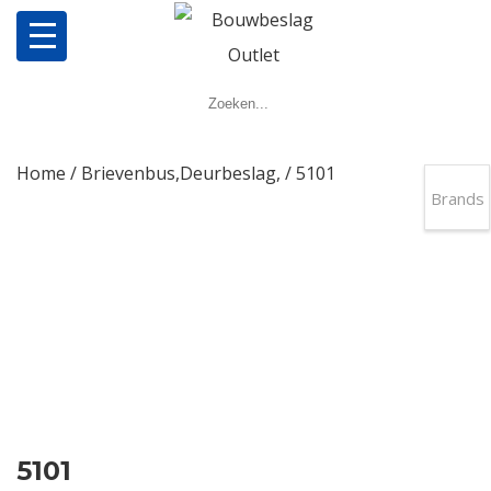
Home
Producten
Home
/
Brievenbus,Deurbeslag,
/ 5101
Brands
Meerpuntsluitingen
Bestellen
Veel gestelde vragen
Contact
5101