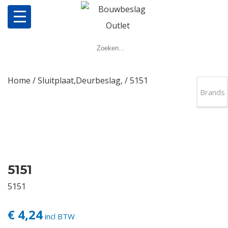
Home
Producten
Home
/
Sluitplaat,Deurbeslag,
/ 5151
Brands
Meerpuntsluitingen
Bestellen
Veel gestelde vragen
5151
5151
Contact
€ 4,24
incl BTW