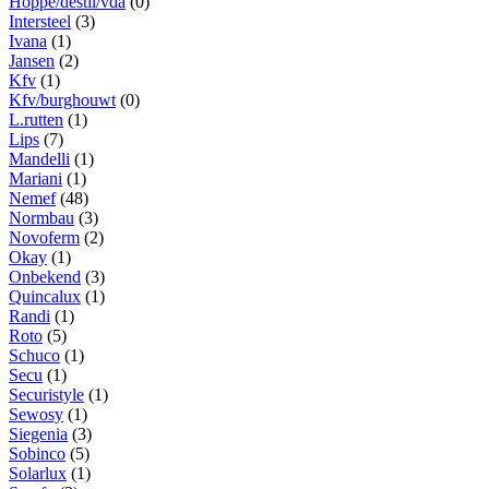
Hoppe/destil/vda
(0)
Intersteel
(3)
Ivana
(1)
Jansen
(2)
Kfv
(1)
Kfv/burghouwt
(0)
L.rutten
(1)
Lips
(7)
Mandelli
(1)
Mariani
(1)
Nemef
(48)
Normbau
(3)
Novoferm
(2)
Okay
(1)
Onbekend
(3)
Quincalux
(1)
Randi
(1)
Roto
(5)
Schuco
(1)
Secu
(1)
Securistyle
(1)
Sewosy
(1)
Siegenia
(3)
Sobinco
(5)
Solarlux
(1)