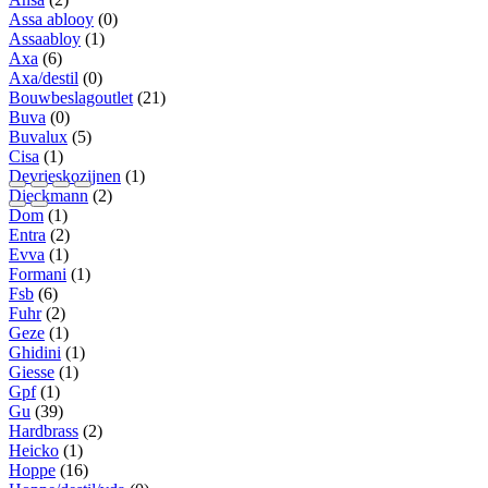
Assa ablooy
(0)
Assaabloy
(1)
Axa
(6)
Axa/destil
(0)
Bouwbeslagoutlet
(21)
Buva
(0)
Buvalux
(5)
Cisa
(1)
Devrieskozijnen
(1)
Dieckmann
(2)
Dom
(1)
Entra
(2)
Evva
(1)
Formani
(1)
Fsb
(6)
Fuhr
(2)
Geze
(1)
Ghidini
(1)
Giesse
(1)
Gpf
(1)
Gu
(39)
Hardbrass
(2)
Heicko
(1)
Hoppe
(16)