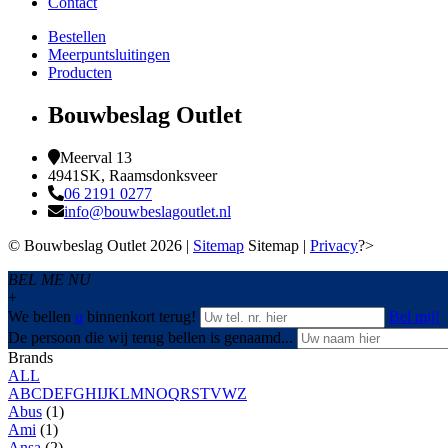
Contact
Bestellen
Meerpuntsluitingen
Producten
Bouwbeslag Outlet
Meerval 13
4941SK, Raamsdonksveer
06 2191 0277
info@bouwbeslagoutlet.nl
© Bouwbeslag Outlet 2026 |
Sitemap
Sitemap |
Privacy
?>
BEL ME NU
+
We bellen
u
binnenkort terug!
Bel mij!
De persoon die wij terug bellen is genaamd...
Brands
ALL
A
B
C
D
E
F
G
H
I
J
K
L
M
N
O
Q
R
S
T
V
W
Z
Abus
(1)
Ami
(1)
Ansa
(2)