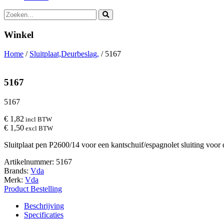
Winkel
Home
/
Sluitplaat,Deurbeslag,
/ 5167
5167
5167
€ 1,82
incl BTW
€ 1,50
excl BTW
Sluitplaat pen P2600/14 voor een kantschuif/espagnolet sluiting voor dub
Artikelnummer:
5167
Brands:
Vda
Merk:
Vda
Product Bestelling
Beschrijving
Specificaties