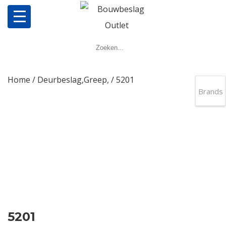
Home
Producten
Home
/
Deurbeslag,Greep,
/ 5201
Brands
Meerpuntsluitingen
Bestellen
Veel gestelde vragen
Contact
5201