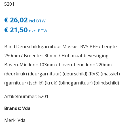
5201
€ 26,02
incl BTW
€ 21,50
excl BTW
Blind Deurschild/garnituur Massief RVS P+E / Lengte=
250mm / Breedte= 30mm / Hoh maat bevestiging
Boven-Midden= 103mm / boven-beneden= 220mm.
(deurkruk) (deurgarnituur) (deurschild) (RVS) (massief)
(garnituur) (schild) (kruk) (blindgarnituur) (blindschild)
Artikelnummer:
5201
Brands:
Vda
Merk:
Vda