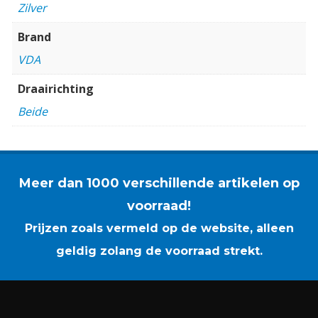
Zilver
Brand
VDA
Draairichting
Beide
Meer dan 1000 verschillende artikelen op
voorraad!
Prijzen zoals vermeld op de website, alleen
geldig zolang de voorraad strekt.