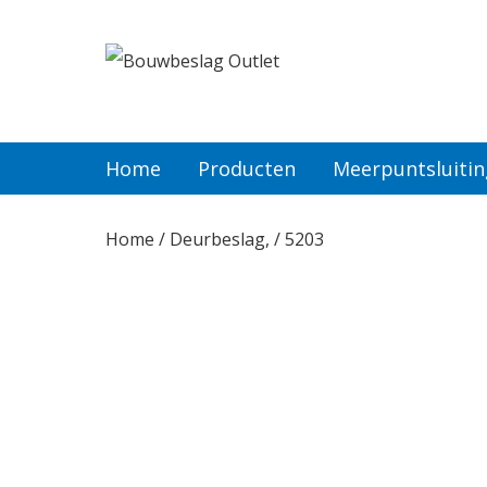
Home
Producten
Home
Producten
Meerpuntsluiti
Meerpuntsluitingen
Home
/
Deurbeslag,
/ 5203
Bestellen
Veel gestelde vragen
Contact