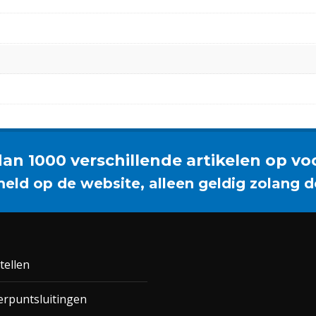
an 1000 verschillende artikelen op vo
meld op de website, alleen geldig zolang d
tellen
rpuntsluitingen