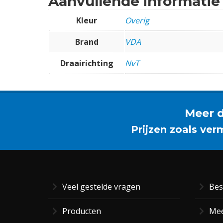
Aanvullende informatie
Kleur
Overig
Brand
VDA
Draairichting
NvT
Meer d
Prijzen zoals ver
Veel gestelde vragen
Bes
Producten
Mee