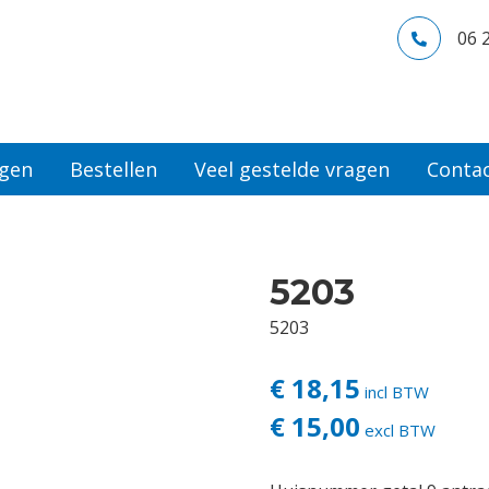
06 
ngen
Bestellen
Veel gestelde vragen
Conta
5203
5203
€ 18,15
incl BTW
€ 15,00
excl BTW