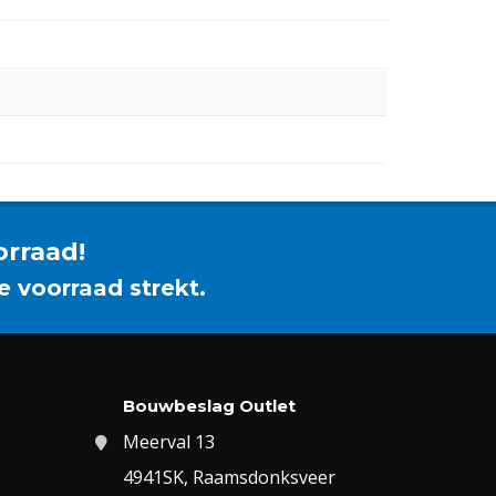
orraad!
e voorraad strekt.
Bouwbeslag Outlet
Meerval 13
4941SK, Raamsdonksveer