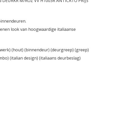
eerd DEURKR M/ROZ VV H1003R ANTICATO PRIJS
binnendeuren.
enen look van hoogwaardige italiaanse
itwerk) (hout) (binnendeur) (deurgreep) (greep)
mbo) (italian design) (italiaans deurbeslag)