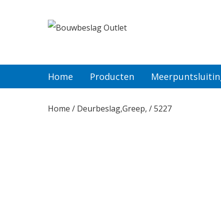
Home
Producten
Home
Producten
Meerpuntsluiti
Meerpuntsluitingen
Home
/
Deurbeslag,Greep,
/ 5227
Bestellen
Veel gestelde vragen
Contact