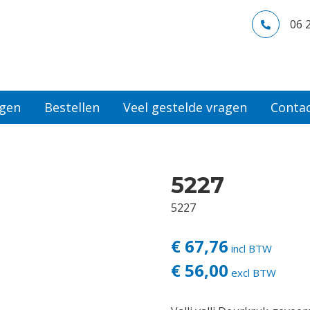
06 
ngen
Bestellen
Veel gestelde vragen
Conta
5227
5227
€ 67,76
incl BTW
€ 56,00
excl BTW