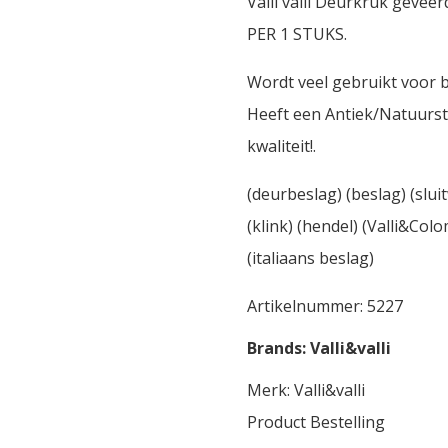
Valli valli Deurkruk gev
PER 1 STUKS.
Wordt veel gebruikt voor 
Heeft een Antiek/Natuurst
kwaliteit!.
(deurbeslag) (beslag) (slu
(klink) (hendel) (Valli&Colo
(italiaans beslag)
Artikelnummer:
5227
Brands:
Valli&valli
Merk:
Valli&valli
Product Bestelling