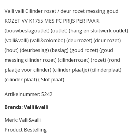
Valli valli Cilinder rozet / deur rozet messing goud
ROZET VV K1755 MES PC PRIJS PER PAAR!.
(bouwbeslagoutlet) (outlet) (hang en sluitwerk outlet)
(valli&valli) (valli&colombo) (deurrozet) (deur rozet)
(hout) (deurbeslag) (beslag) (goud rozet) (goud
messing cilinder rozet) (cilinderrozet) (rozet) (rond
plaatje voor cilinder) (cilinder plaatje) (cilinderplaat)
(cilinder plaat) ( Slot plaat)
Artikelnummer:
5242
Brands:
Valli&valli
Merk:
Valli&valli
Product Bestelling