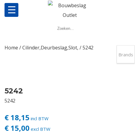
Home
Producten
Home
/
Cilinder,Deurbeslag,Slot,
/ 5242
Brands
Meerpuntsluitingen
Bestellen
5242
Veel gestelde vragen
5242
Contact
€ 18,15
incl BTW
€ 15,00
excl BTW