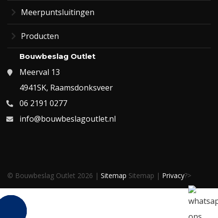
Meerpuntsluitingen
Producten
Bouwbeslag Outlet
Meerval 13
4941SK, Raamsdonksveer
06 2191 0277
info@bouwbeslagoutlet.nl
© Bouwbeslag Outlet 2026 |
Sitemap
Sitemap |
Privacy
?>
BEL ME
NU