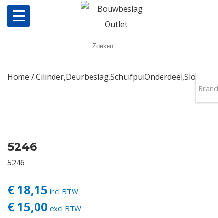
Home
Producten
Home
/
Cilinder,Deurbeslag,SchuifpuiOnderdeel,Slot,
/ 52
Brand
Meerpuntsluitingen
Bestellen
5246
Veel gestelde vragen
5246
Contact
€ 18,15
incl BTW
€ 15,00
excl BTW