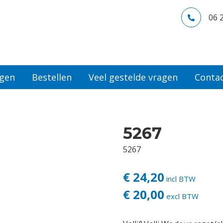
06 
ngen
Bestellen
Veel gestelde vragen
Conta
5267
5267
€ 24,20
incl BTW
€ 20,00
excl BTW