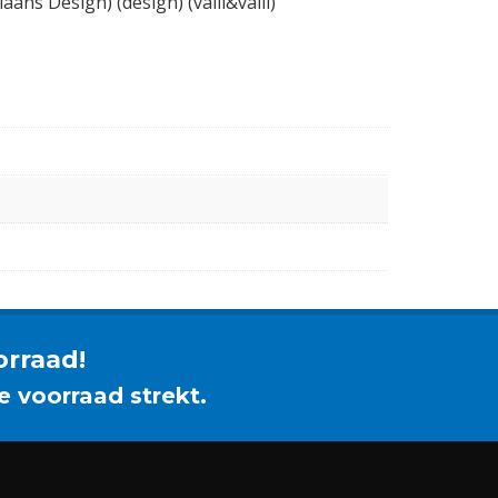
ans Design) (design) (valli&valli)
orraad!
e voorraad strekt.