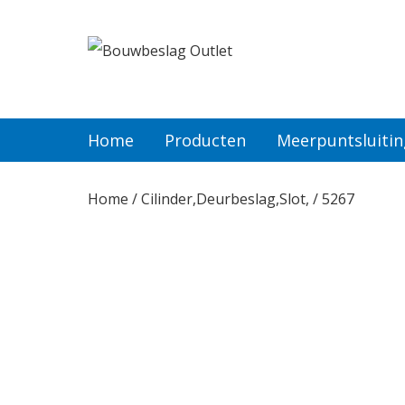
Home
Producten
Home
Producten
Meerpuntsluiti
Meerpuntsluitingen
Home
/
Cilinder,Deurbeslag,Slot,
/ 5267
Bestellen
Veel gestelde vragen
Contact