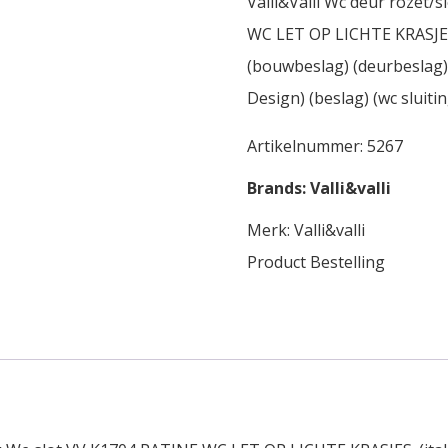
Valli&Valli Wc deur rozet/
WC LET OP LICHTE KRASJES. (
(bouwbeslag) (deurbeslag) (
Design) (beslag) (wc sluitin
Artikelnummer:
5267
Brands:
Valli&valli
Merk:
Valli&valli
Product Bestelling