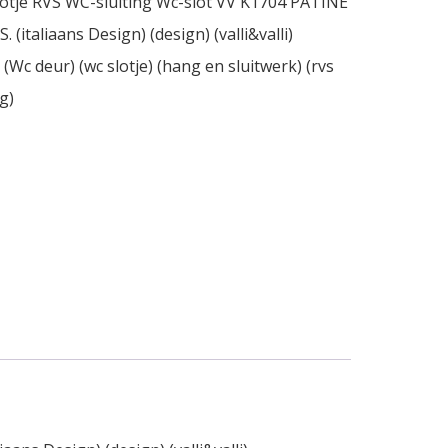
slotje RVS WC-sluiting Wc-slot VV K1704 PATINE
italiaans Design) (design) (valli&valli)
Wc deur) (wc slotje) (hang en sluitwerk) (rvs
g)