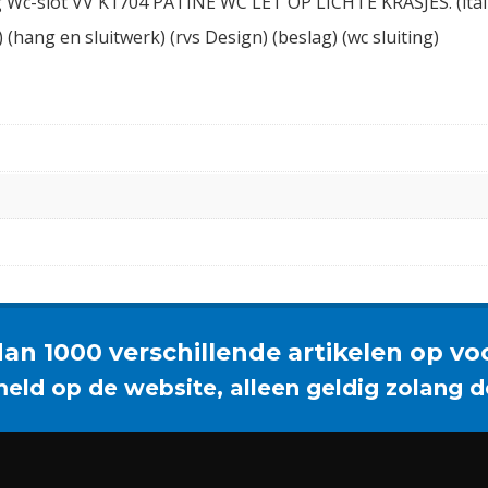
ng Wc-slot VV K1704 PATINE WC LET OP LICHTE KRASJES. (italia
 (hang en sluitwerk) (rvs Design) (beslag) (wc sluiting)
an 1000 verschillende artikelen op vo
meld op de website, alleen geldig zolang d