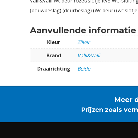
Valli&Valli Wc deur rozet/slotje RVS WC-sluiti
(bouwbeslag) (deurbeslag) (Wc deur) (wc slotje)
Aanvullende informatie
Kleur
Zilver
Brand
Valli&Valli
Draairichting
Beide
Meer d
Prijzen zoals ver