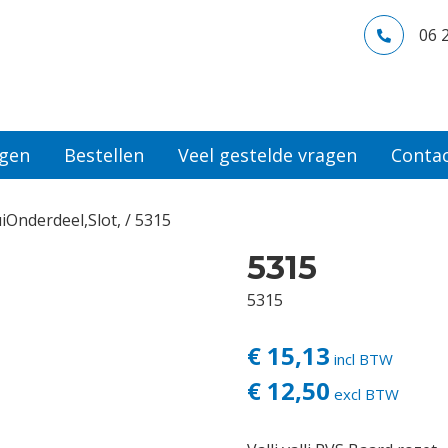
06 
ngen
Bestellen
Veel gestelde vragen
Conta
uiOnderdeel,Slot,
/ 5315
5315
5315
€ 15,13
incl BTW
€ 12,50
excl BTW