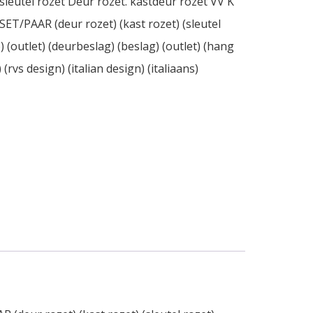
- sleutel rozet Deur rozet. kastdeur rozet VV K
T/PAAR (deur rozet) (kast rozet) (sleutel
o) (outlet) (deurbeslag) (beslag) (outlet) (hang
rvs design) (italian design) (italiaans)