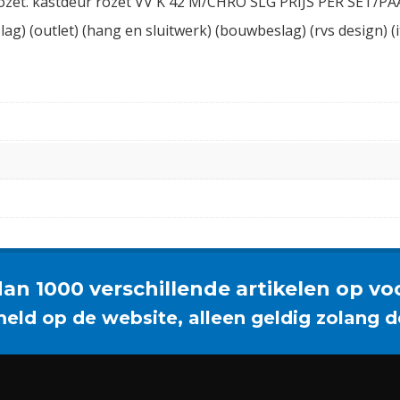
 rozet. kastdeur rozet VV K 42 M/CHRO SLG PRIJS PER SET/PAAR
slag) (outlet) (hang en sluitwerk) (bouwbeslag) (rvs design) (i
an 1000 verschillende artikelen op vo
meld op de website, alleen geldig zolang d