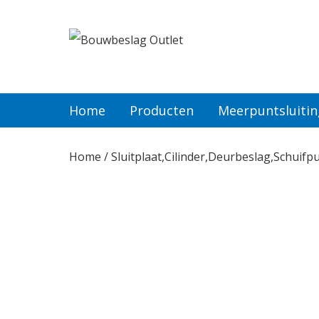
Home
Producten
Home
Producten
Meerpuntsluiti
Meerpuntsluitingen
Home
/
Sluitplaat,Cilinder,Deurbeslag,Schuifp
Bestellen
Veel gestelde vragen
Contact