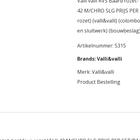
Valli valli RVS Baard rozet
42 M/CHRO SLG PRIJS PER SE
rozet) (valli&valli) (colomb
en sluitwerk) (bouwbeslag) (
Artikelnummer:
5315
Brands:
Valli&valli
Merk:
Valli&valli
Product Bestelling