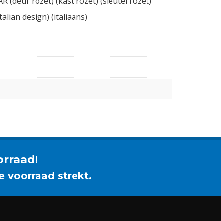
 (deur rozet) (kast rozet) (sleutel rozet)
talian design) (italiaans)
orraad!
e voorraad strekt.