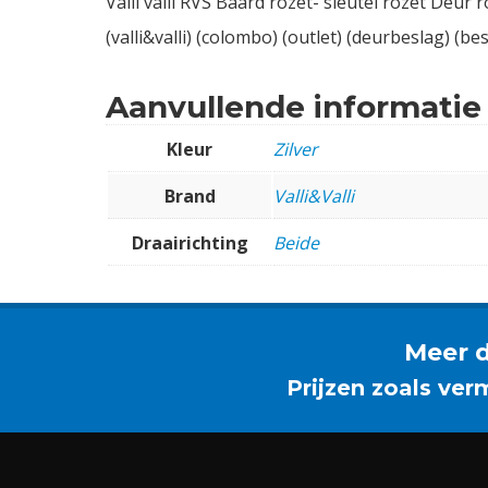
Valli valli RVS Baard rozet- sleutel rozet Deur
(valli&valli) (colombo) (outlet) (deurbeslag) (be
Aanvullende informatie
Kleur
Zilver
Brand
Valli&Valli
Draairichting
Beide
Meer d
Prijzen zoals ver