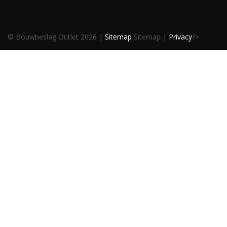
© Bouwbeslag Outlet 2026 |
Sitemap
Sitemap |
Privacy
?>