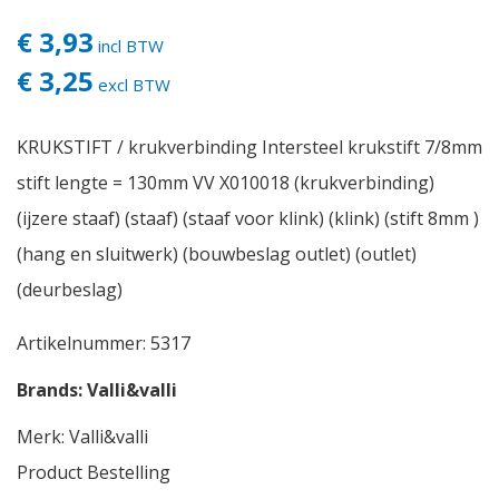
€ 3,93
incl BTW
€ 3,25
excl BTW
KRUKSTIFT / krukverbinding Intersteel krukstift 7/8mm
stift lengte = 130mm VV X010018 (krukverbinding)
(ijzere staaf) (staaf) (staaf voor klink) (klink) (stift 8mm )
(hang en sluitwerk) (bouwbeslag outlet) (outlet)
(deurbeslag)
Artikelnummer:
5317
Brands:
Valli&valli
Merk:
Valli&valli
Product Bestelling