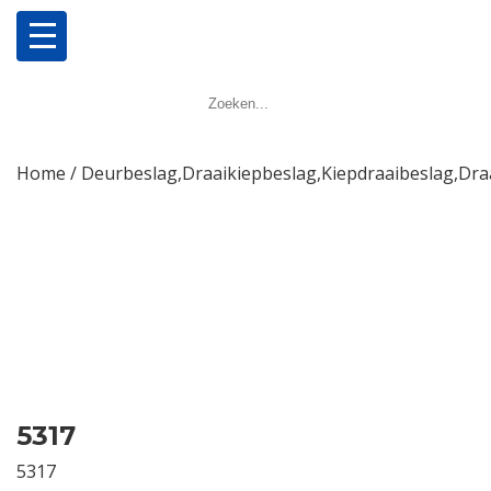
Home
Producten
Home
/
Deurbeslag,Draaikiepbeslag,Kiepdraaibeslag,Dra
Meerpuntsluitingen
Bestellen
Veel gestelde vragen
Contact
5317
5317