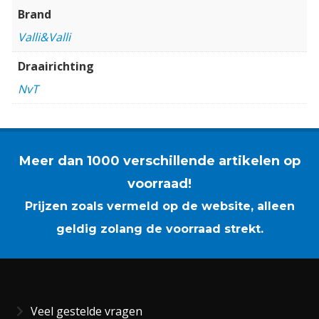
Brand
Valli&Valli
Draairichting
NvT
Meer dan 1000 verschillende artikelen op
voorraad!
Prijzen zoals vermeld op de website, alleen
geldig zolang de voorraad strekt.
Veel gestelde vragen