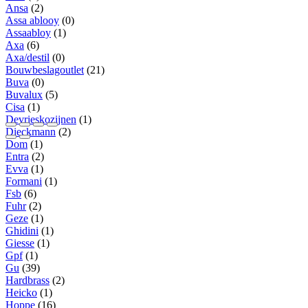
Ansa
(2)
Assa ablooy
(0)
Assaabloy
(1)
Axa
(6)
Axa/destil
(0)
Bouwbeslagoutlet
(21)
Buva
(0)
Buvalux
(5)
Cisa
(1)
Devrieskozijnen
(1)
Dieckmann
(2)
Dom
(1)
Entra
(2)
Evva
(1)
Formani
(1)
Fsb
(6)
Fuhr
(2)
Geze
(1)
Ghidini
(1)
Giesse
(1)
Gpf
(1)
Gu
(39)
Hardbrass
(2)
Heicko
(1)
Hoppe
(16)