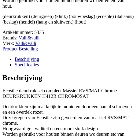
Worden gebruikt voor houten binnen deuren wc deuren etc van
hout.
(deurkrukken) (deurgreep) (klink) (bouwbeslag) (ecostile) (italiaans)
(beslag) (hendel) (hang en sluitwerk) (hout)
Artikelnummer:
5335
Brands:
Valli&valli
Merk:
Valli&valli
Product Bestelling
Beschrijving
Specificaties
Beschrijving
Ecostile deurkruk set compleet Massief RVS/MAT Chrome
DEURKRUKKEN H412R CHROMOSAT
Deurkrukken zijn makkelijk te monteren door een aantal schroeven
en een overdek rozet.
Deze grepen van Ecostile zijn geveerd en van massief RVS/MAT
chrome.
Hoogwaardige kwaliteit en een mooi strak design.
Worden gebruikt voor houten binnen deuren wc deuren etc van