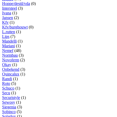
Hoppe/destil/vda
(0)
Intersteel
(3)
Ivana
(1)
Jansen
(2)
Kfv
(1)
Kfv/burghouwt
(0)
L.rutten
(1)
Lips
(7)
Mandelli
(1)
Mariani
(1)
Nemef
(48)
Normbau
(3)
Novoferm
(2)
Okay
(1)
Onbekend
(3)
Quincalux
(1)
Randi
(1)
Roto
(5)
Schuco
(1)
Secu
(1)
Securistyle
(1)
Sewosy
(1)
Siegenia
(3)
Sobinco
(5)
Solarlux
(1)