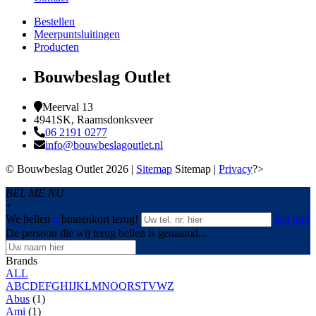
Bestellen
Meerpuntsluitingen
Producten
Bouwbeslag Outlet
Meerval 13
4941SK, Raamsdonksveer
06 2191 0277
info@bouwbeslagoutlet.nl
© Bouwbeslag Outlet 2026 |
Sitemap
Sitemap |
Privacy
?>
BEL ME NU
+
We bellen
u
binnenkort terug!
Bel mij!
De persoon die wij terug bellen is genaamd...
Brands
ALL
A
B
C
D
E
F
G
H
I
J
K
L
M
N
O
Q
R
S
T
V
W
Z
Abus
(1)
Ami
(1)