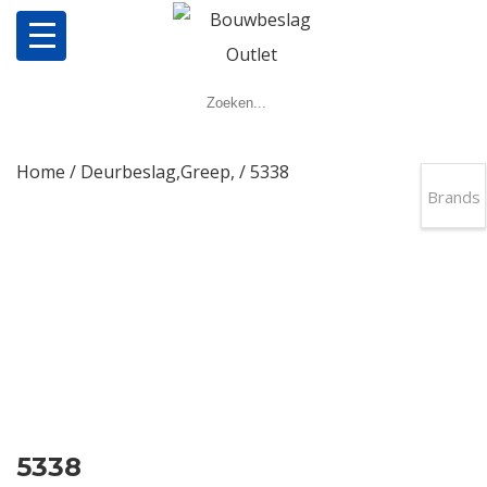
Home
Producten
Home
/
Deurbeslag,Greep,
/ 5338
Brands
Meerpuntsluitingen
Bestellen
Veel gestelde vragen
Contact
5338