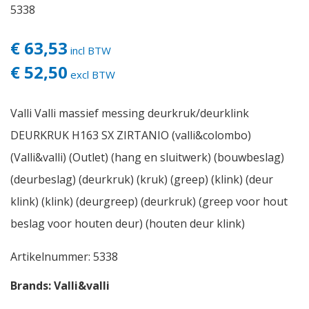
5338
€ 63,53
incl BTW
€ 52,50
excl BTW
Valli Valli massief messing deurkruk/deurklink
DEURKRUK H163 SX ZIRTANIO (valli&colombo)
(Valli&valli) (Outlet) (hang en sluitwerk) (bouwbeslag)
(deurbeslag) (deurkruk) (kruk) (greep) (klink) (deur
klink) (klink) (deurgreep) (deurkruk) (greep voor hout
beslag voor houten deur) (houten deur klink)
Artikelnummer:
5338
Brands:
Valli&valli