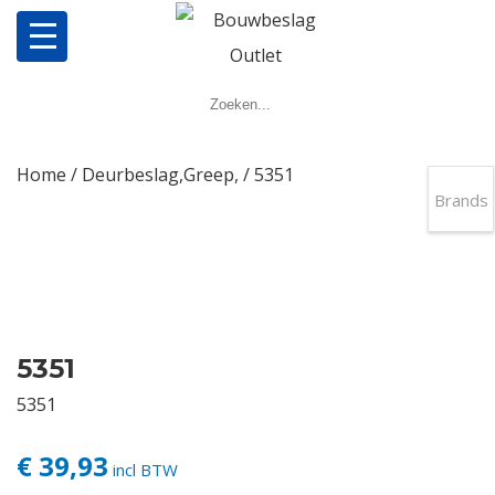
Home
Producten
Home
/
Deurbeslag,Greep,
/ 5351
Brands
Meerpuntsluitingen
Bestellen
Veel gestelde vragen
5351
5351
Contact
€ 39,93
incl BTW