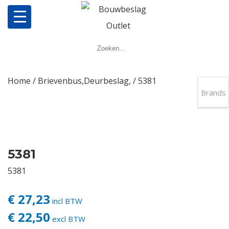
Home
Producten
Home
/
Brievenbus,Deurbeslag,
/ 5381
Brands
Meerpuntsluitingen
Bestellen
5381
Veel gestelde vragen
5381
Contact
€ 27,23
incl BTW
€ 22,50
excl BTW