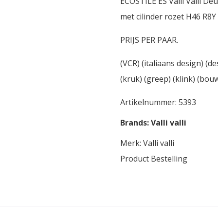
ECOSTILE ES Valli Valli D
met cilinder rozet H46 R8Y
PRIJS PER PAAR.
(VCR) (italiaans design) (de
(kruk) (greep) (klink) (bou
Artikelnummer:
5393
Brands:
Valli valli
Merk:
Valli valli
Product Bestelling