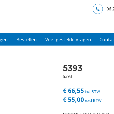
06 
ngen
Bestellen
Veel gestelde vragen
Conta
5393
5393
€ 66,55
incl BTW
€ 55,00
excl BTW