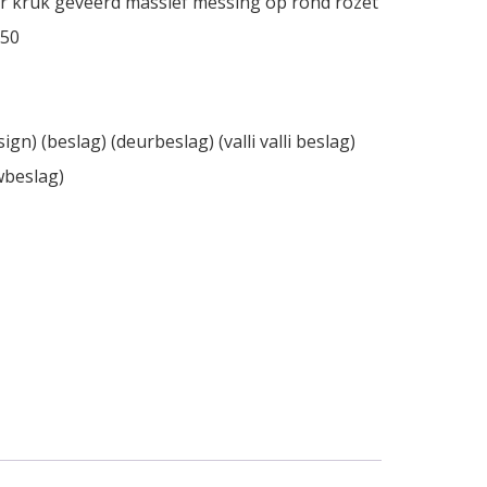
eur kruk geveerd massief messing op rond rozet
 50
sign) (beslag) (deurbeslag) (valli valli beslag)
wbeslag)