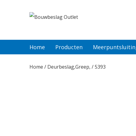
Home
Producten
Home
Producten
Meerpuntsluiti
Meerpuntsluitingen
Home
/
Deurbeslag,Greep,
/ 5393
Bestellen
Veel gestelde vragen
Contact