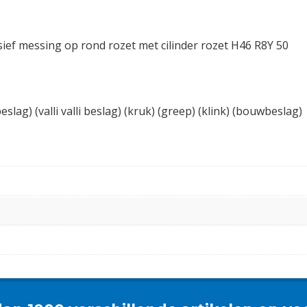
sief messing op rond rozet met cilinder rozet H46 R8Y 50
eslag) (valli valli beslag) (kruk) (greep) (klink) (bouwbeslag)