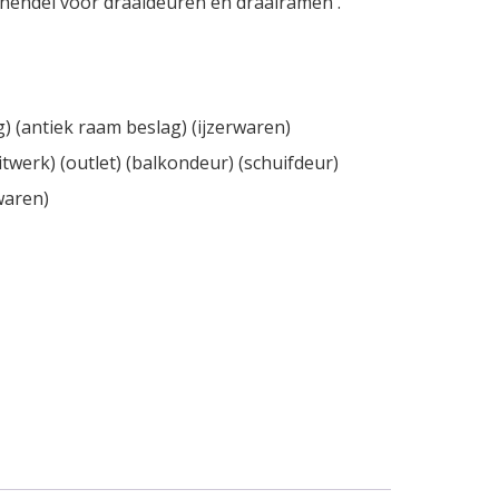
hendel voor draaideuren en draairamen .
g) (antiek raam beslag) (ijzerwaren)
twerk) (outlet) (balkondeur) (schuifdeur)
waren)