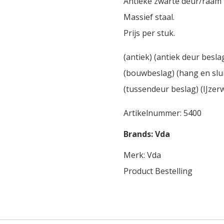
Antieke zwarte deur/raam 
Massief staal.
Prijs per stuk.
(antiek) (antiek deur besla
(bouwbeslag) (hang en slui
(tussendeur beslag) (IJzer
Artikelnummer:
5400
Brands:
Vda
Merk:
Vda
Product Bestelling