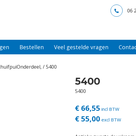
06 
ngen
Bestellen
Veel gestelde vragen
Conta
huifpuiOnderdeel,
/ 5400
5400
5400
€ 66,55
incl BTW
€ 55,00
excl BTW