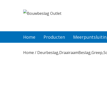
Home
Producten
Home
Producten
Meerpuntsluiti
Meerpuntsluitingen
Home
/
Deurbeslag,DraairaamBeslag,Greep,Sc
Bestellen
Veel gestelde vragen
Contact