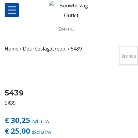
Home
Producten
Home
/
Deurbeslag,Greep,
/ 5439
Brands
Meerpuntsluitingen
Bestellen
5439
Veel gestelde vragen
5439
Contact
€ 30,25
incl BTW
€ 25,00
excl BTW