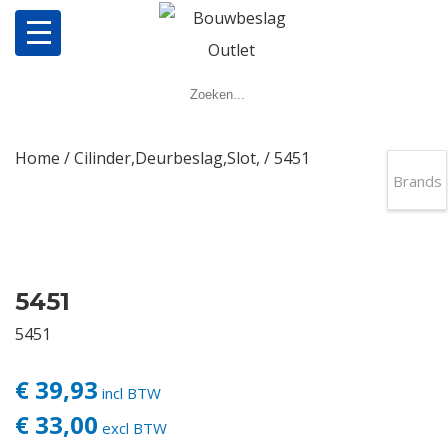
Home
Producten
Home
/
Cilinder,Deurbeslag,Slot,
/ 5451
Brands
Meerpuntsluitingen
Bestellen
5451
Veel gestelde vragen
5451
Contact
€ 39,93
incl BTW
€ 33,00
excl BTW