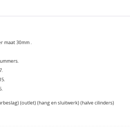
nder maat 30mm .
 nummers.
7.
15.
5.
rbeslag) (outlet) (hang en sluitwerk) (halve cilinders)