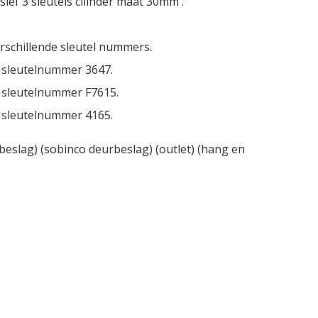
usief 3 sleutels cilinder maat 30mm .
erschillende sleutel nummers.
op sleutelnummer 3647.
op sleutelnummer F7615.
op sleutelnummer 4165.
 beslag) (sobinco deurbeslag) (outlet) (hang en