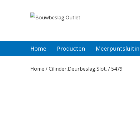
Home
Producten
Home
Producten
Meerpuntsluiti
Meerpuntsluitingen
Home
/
Cilinder,Deurbeslag,Slot,
/ 5479
Bestellen
Veel gestelde vragen
Contact