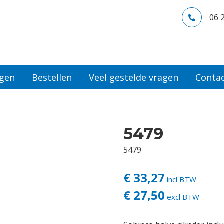
06 
ngen
Bestellen
Veel gestelde vragen
Conta
5479
5479
€ 33,27
incl BTW
€ 27,50
excl BTW