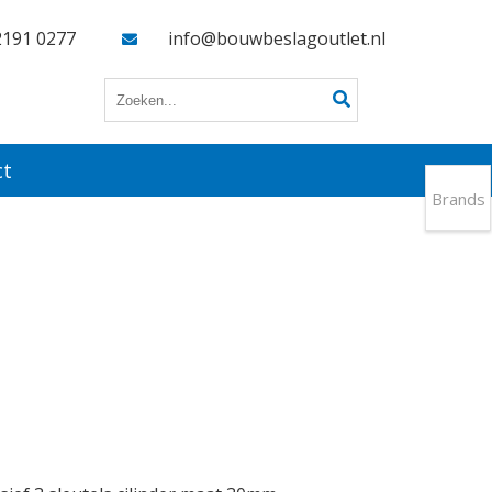
2191 0277
info@bouwbeslagoutlet.nl
ct
Brands