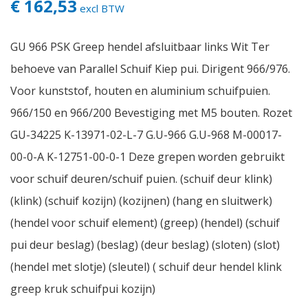
€ 162,53
excl BTW
GU 966 PSK Greep hendel afsluitbaar links Wit Ter
behoeve van Parallel Schuif Kiep pui. Dirigent 966/976.
Voor kunststof, houten en aluminium schuifpuien.
966/150 en 966/200 Bevestiging met M5 bouten. Rozet
GU-34225 K-13971-02-L-7 G.U-966 G.U-968 M-00017-
00-0-A K-12751-00-0-1 Deze grepen worden gebruikt
voor schuif deuren/schuif puien. (schuif deur klink)
(klink) (schuif kozijn) (kozijnen) (hang en sluitwerk)
(hendel voor schuif element) (greep) (hendel) (schuif
pui deur beslag) (beslag) (deur beslag) (sloten) (slot)
(hendel met slotje) (sleutel) ( schuif deur hendel klink
greep kruk schuifpui kozijn)