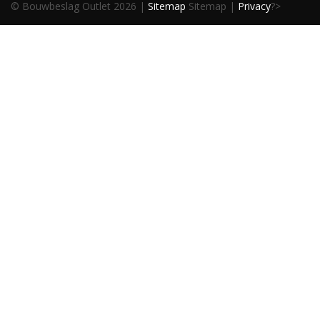
© Bouwbeslag Outlet 2026 |
Sitemap
Sitemap |
Privacy
?>