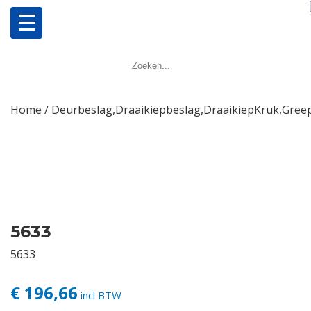
Home
Producten
Home
/
Deurbeslag,Draaikiepbeslag,DraaikiepKruk,Greep
Meerpuntsluitingen
Bestellen
Veel gestelde vragen
5633
5633
Contact
€ 196,66
incl BTW