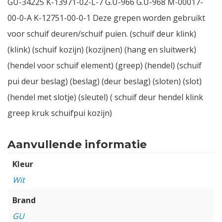
GU-34225 K-13971-02-L-7 G.U-966 G.U-968 M-00017-
00-0-A K-12751-00-0-1 Deze grepen worden gebruikt
voor schuif deuren/schuif puien. (schuif deur klink)
(klink) (schuif kozijn) (kozijnen) (hang en sluitwerk)
(hendel voor schuif element) (greep) (hendel) (schuif
pui deur beslag) (beslag) (deur beslag) (sloten) (slot)
(hendel met slotje) (sleutel) ( schuif deur hendel klink
greep kruk schuifpui kozijn)
Aanvullende informatie
Kleur
Wit
Brand
GU