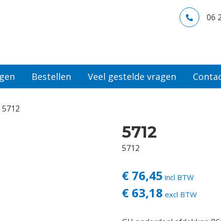
06 
ngen
Bestellen
Veel gestelde vragen
Conta
 5712
5712
5712
€ 76,45
incl BTW
€ 63,18
excl BTW