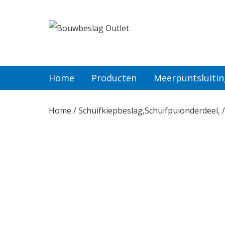
Home
Producten
Home
Producten
Meerpuntsluiti
Meerpuntsluitingen
Home
/
Schuifkiepbeslag,Schuifpuionderdeel,
/
Bestellen
Veel gestelde vragen
Contact