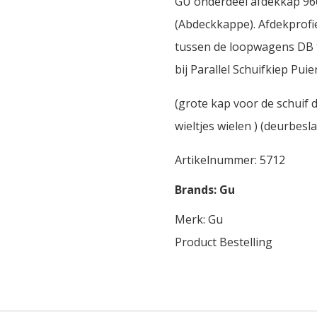
GU onderdeel afdekkap 96
(Abdeckkappe). Afdekprofie
tussen de loopwagens DB 
bij Parallel Schuifkiep Puie
(grote kap voor de schuif 
wieltjes wielen ) (deurbesl
Artikelnummer:
5712
Brands:
Gu
Merk:
Gu
Product Bestelling