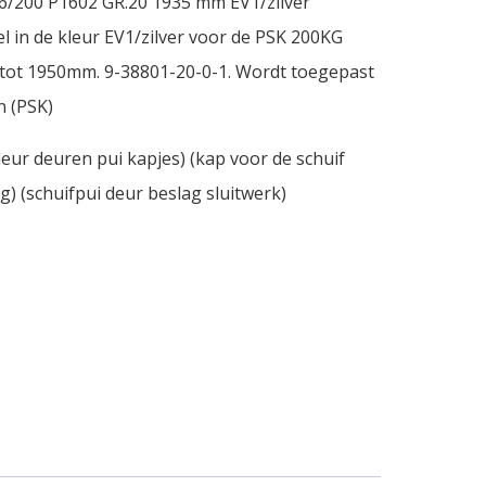
6/200 P1602 GR.20 1935 mm EV1/zilver
l in de kleur EV1/zilver voor de PSK 200KG
tot 1950mm. 9-38801-20-0-1. Wordt toegepast
n (PSK)
deur deuren pui kapjes) (kap voor de schuif
ag) (schuifpui deur beslag sluitwerk)