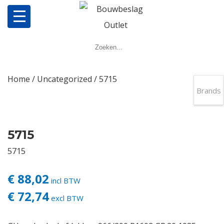
Home
Producten
Home
/
Uncategorized
/ 5715
Brands
Meerpuntsluitingen
Bestellen
5715
5715
Veel gestelde vragen
€ 88,02
incl BTW
Contact
€ 72,74
excl BTW