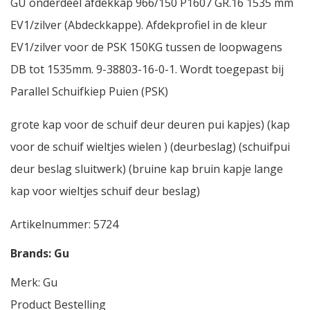
GU onderdeel afdekkap 966/150 P1607 GR.16 1535 mm
EV1/zilver (Abdeckkappe). Afdekprofiel in de kleur
EV1/zilver voor de PSK 150KG tussen de loopwagens
DB tot 1535mm. 9-38803-16-0-1. Wordt toegepast bij
Parallel Schuifkiep Puien (PSK)
grote kap voor de schuif deur deuren pui kapjes) (kap
voor de schuif wieltjes wielen ) (deurbeslag) (schuifpui
deur beslag sluitwerk) (bruine kap bruin kapje lange
kap voor wieltjes schuif deur beslag)
Artikelnummer:
5724
Brands:
Gu
Merk:
Gu
Product Bestelling