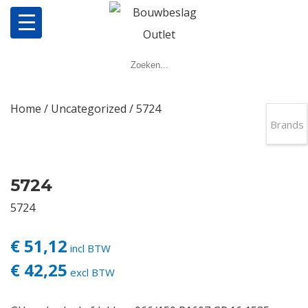
Home
Producten
Home
/
Uncategorized
/ 5724
Brands
Meerpuntsluitingen
Bestellen
5724
5724
Veel gestelde vragen
€ 51,12
incl BTW
Contact
€ 42,25
excl BTW