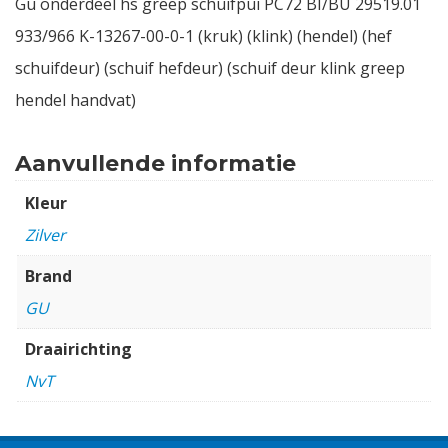
Gu onderdeel hs greep schuifpui PC72 BI/BU 29519.01
933/966 K-13267-00-0-1 (kruk) (klink) (hendel) (hef
schuifdeur) (schuif hefdeur) (schuif deur klink greep
hendel handvat)
Aanvullende informatie
Kleur
Zilver
Brand
GU
Draairichting
NvT