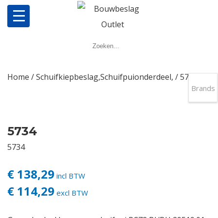
Home
Producten
Home
/
Schuifkiepbeslag,Schuifpuionderdeel,
/ 5734
Brands
Meerpuntsluitingen
Bestellen
5734
5734
Veel gestelde vragen
€ 138,29
incl BTW
Contact
€ 114,29
excl BTW