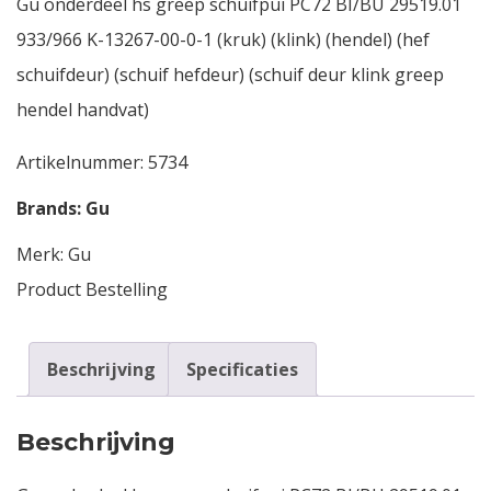
Gu onderdeel hs greep schuifpui PC72 BI/BU 29519.01
933/966 K-13267-00-0-1 (kruk) (klink) (hendel) (hef
schuifdeur) (schuif hefdeur) (schuif deur klink greep
hendel handvat)
Artikelnummer:
5734
Brands:
Gu
Merk:
Gu
Product Bestelling
Beschrijving
Specificaties
Beschrijving